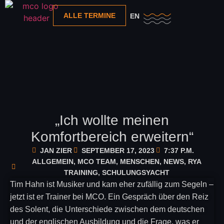
ALLE TERMINE
EN
„Ich wollte meinen
Komfortbereich erweitern“
JAN ZIER
SEPTEMBER 17, 2023
7:37 P.M.
ALLGEMEIN
,
MCO TEAM
,
MENSCHEN
,
NEWS
,
RYA
TRAINING
,
SCHULUNGSYACHT
Tim Hahn ist Musiker und kam eher zufällig zum Segeln –
jetzt ist er Trainer bei MCO. Ein Gespräch über den Reiz
des Solent, die Unterschiede zwischen dem deutschen
und der englischen Ausbildung und die Frage, was er