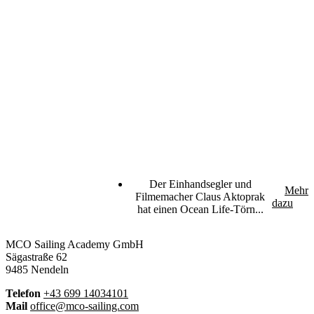
„Ich hab rund um die
Der Einhandsegler und
Mehr
Uhr an dem Film
Filmemacher Claus Aktoprak
dazu
gearbeitet“
hat einen Ocean Life-Törn...
MCO Sailing Academy GmbH
Sägastraße 62
9485 Nendeln
Telefon
+43 699 14034101
Mail
office@mco-sailing.com