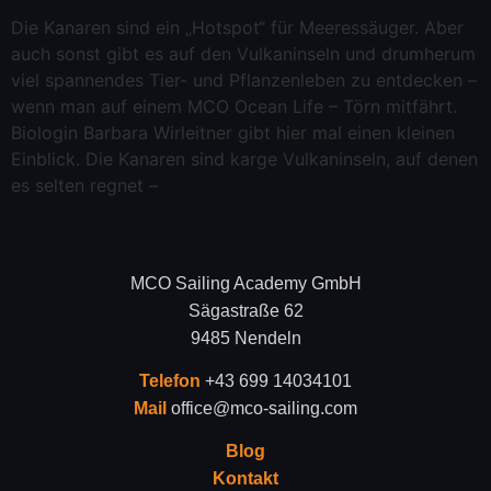
Die Kanaren sind ein „Hotspot“ für Meeressäuger. Aber
auch sonst gibt es auf den Vulkaninseln und drumherum
viel spannendes Tier- und Pflanzenleben zu entdecken –
wenn man auf einem MCO Ocean Life – Törn mitfährt.
Biologin Barbara Wirleitner gibt hier mal einen kleinen
Einblick. Die Kanaren sind karge Vulkaninseln, auf denen
es selten regnet –
MCO Sailing Academy GmbH
Sägastraße 62
9485 Nendeln
Telefon
+43 699 14034101
Mail
office@mco-sailing.com
Blog
Kontakt