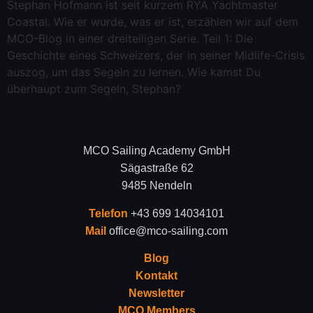
Stephan Hofmann ist seit kurzem RYA Yachtmaster
Coastal. Wie er wurde, was er ist, erzählen wir auf dem
MCO-Blog in einer dreiteiligen Serie. Teil 1: Die
Geschichte eines Schweizers, der in seiner Midlife-Crisis
auszog, um das Segeln zu lernen. Wie kamst Du
überhaupt zum Segeln, Stephan?
MCO Sailing Academy GmbH
Sägastraße 62
9485 Nendeln
Telefon
+43 699 14034101
Mail
office@mco-sailing.com
Blog
Kontakt
Newsletter
MCO Members