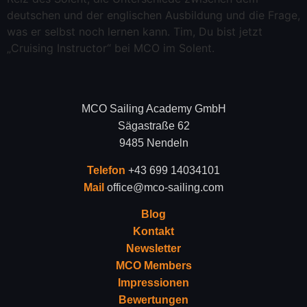
deutschen und der englischen Ausbildung und die Frage,
was er selbst noch lernen kann. Tim, Du bist jetzt
„Cruising Instructor“ bei MCO im Solent.
MCO Sailing Academy GmbH
Sägastraße 62
9485 Nendeln
Telefon
+43 699 14034101
Mail
office@mco-sailing.com
Blog
Kontakt
Newsletter
MCO Members
Impressionen
Bewertungen