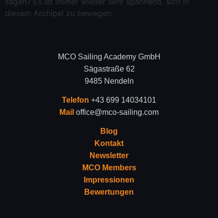
sagen? Es ist immer wieder sehr spannend, sich in
diesem Archipel zu bewegen.
MCO Sailing Academy GmbH
Sägastraße 62
9485 Nendeln
Telefon
+43 699 14034101
Mail
office@mco-sailing.com
Blog
Kontakt
Newsletter
MCO Members
Impressionen
Bewertungen