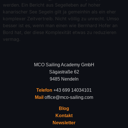
werden. Ein Bericht aus Segelleben auf hoher
kanarischer See Segeln gilt ja gemeinhin als ein eher
komplexer Zeitvertreib. Nicht völlig zu unrecht. Umso
besser ist es, wenn man einen wie Bernhard Hofer an
Bord hat, der diese Komplexität etwas zu reduzieren
vermag.
MCO Sailing Academy GmbH
Sägastraße 62
9485 Nendeln
Telefon
+43 699 14034101
Mail
office@mco-sailing.com
Blog
Kontakt
Newsletter